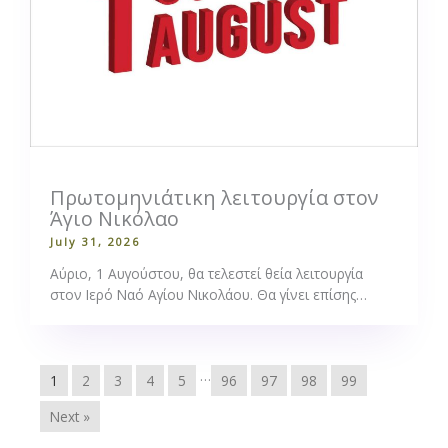
Πρωτομηνιάτικη λειτουργία στον
Άγιο Νικόλαο
July 31, 2026
Αύριο, 1 Αυγούστου, θα τελεστεί θεία λειτουργία
στον Ιερό Ναό Αγίου Νικολάου. Θα γίνει επίσης…
…
1
2
3
4
5
96
97
98
99
Next »