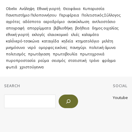
Obelix
Ανάληψη
Εθνική γιορτή
Θεοφάνια
Κυπαρισσία
Πανεπιστήμιο Πελοποννήσου
Περιφέρεια
Πολιτιστικός Σύλλογος
αγρότες
αδέσποτα
αεροδρόμιο
ανακύκλωση
αντλιοστάσιο
απογραφή
απορρίμματα
βιβλιοθήκη
βοήθεια
δημος οιχαλίας
εθνική γιορτή
εκλογές
ελαιοκομικό
ελιές
καλαμάτα
καλό΄νερό-τσακώνα
καταιγίδα
κηδεία
κτηματολόγιο
μελέτη
μνημόσυνο
νερό
ομορφες εικόνες
πανηγύρι
πολιτική άμυνα
πολιτισμός
πρωτάγιαση
πρωτοβουλία
πρωτοχρονιά
πυροπροστασία
ρεύμα
σεισμός
στατιστική
τρένο
φράγμα
φωτιά
χριστούγεννα
SEARCH
SOCIAL
Search
Youtube