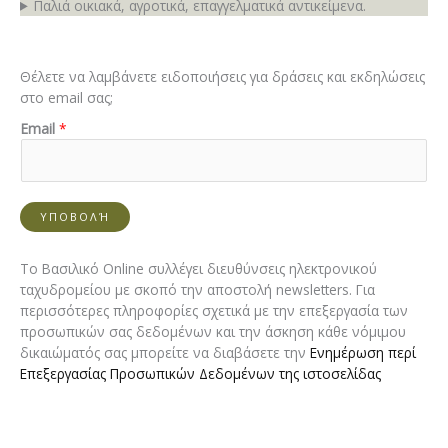
Παλιά οικιακά, αγροτικά, επαγγελματικά αντικείμενα.
Θέλετε να λαμβάνετε ειδοποιήσεις για δράσεις και εκδηλώσεις
στο email σας;
E
Email
*
m
a
i
l
ΥΠΟΒΟΛΉ
E
m
a
Το Βασιλικό Online συλλέγει διευθύνσεις ηλεκτρονικού
i
ταχυδρομείου με σκοπό την αποστολή newsletters. Για
l
περισσότερες πληροφορίες σχετικά με την επεξεργασία των
E
προσωπικών σας δεδομένων και την άσκηση κάθε νόμιμου
m
δικαιώματός σας μπορείτε να διαβάσετε την
Ενημέρωση περί
a
Επεξεργασίας Προσωπικών Δεδομένων της ιστοσελίδας
i
l