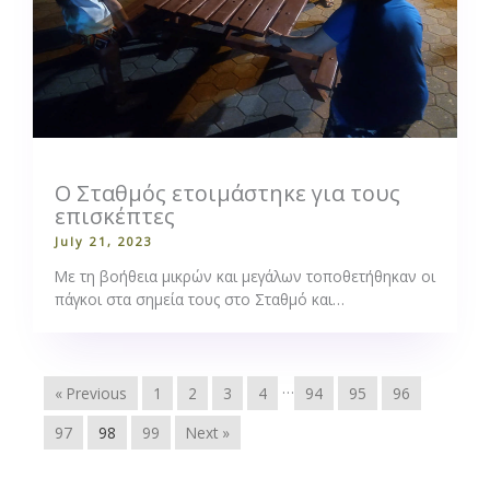
Ο Σταθμός ετοιμάστηκε για τους
επισκέπτες
July 21, 2023
Με τη βοήθεια μικρών και μεγάλων τοποθετήθηκαν οι
πάγκοι στα σημεία τους στο Σταθμό και…
…
« Previous
1
2
3
4
94
95
96
97
98
99
Next »