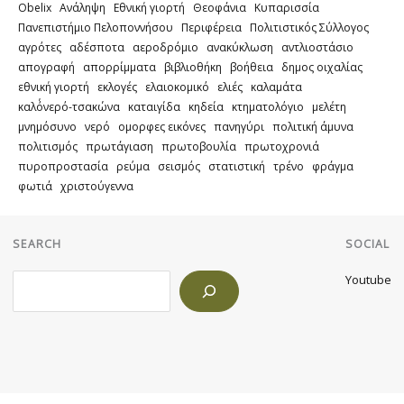
Obelix
Ανάληψη
Εθνική γιορτή
Θεοφάνια
Κυπαρισσία
Πανεπιστήμιο Πελοποννήσου
Περιφέρεια
Πολιτιστικός Σύλλογος
αγρότες
αδέσποτα
αεροδρόμιο
ανακύκλωση
αντλιοστάσιο
απογραφή
απορρίμματα
βιβλιοθήκη
βοήθεια
δημος οιχαλίας
εθνική γιορτή
εκλογές
ελαιοκομικό
ελιές
καλαμάτα
καλό΄νερό-τσακώνα
καταιγίδα
κηδεία
κτηματολόγιο
μελέτη
μνημόσυνο
νερό
ομορφες εικόνες
πανηγύρι
πολιτική άμυνα
πολιτισμός
πρωτάγιαση
πρωτοβουλία
πρωτοχρονιά
πυροπροστασία
ρεύμα
σεισμός
στατιστική
τρένο
φράγμα
φωτιά
χριστούγεννα
SEARCH
SOCIAL
Search
Youtube