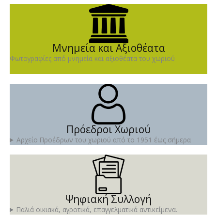
Μνημεία και Αξιοθέατα
Φωτογραφίες από μνημεία και αξιοθέατα του χωριού
Πρόεδροι Χωριού
Αρχείο Προέδρων του χωριού από το 1951 έως σήμερα
Ψηφιακή Συλλογή
Παλιά οικιακά, αγροτικά, επαγγελματικά αντικείμενα.