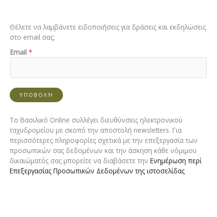
Θέλετε να λαμβάνετε ειδοποιήσεις για δράσεις και εκδηλώσεις
στο email σας;
E
Email
*
m
a
i
l
ΥΠΟΒΟΛΉ
E
m
a
Το Βασιλικό Online συλλέγει διευθύνσεις ηλεκτρονικού
i
ταχυδρομείου με σκοπό την αποστολή newsletters. Για
l
περισσότερες πληροφορίες σχετικά με την επεξεργασία των
E
προσωπικών σας δεδομένων και την άσκηση κάθε νόμιμου
m
δικαιώματός σας μπορείτε να διαβάσετε την
Ενημέρωση περί
a
Επεξεργασίας Προσωπικών Δεδομένων της ιστοσελίδας
i
l