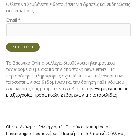
Θέλετε να λαμβάνετε ειδοποιήσεις για δράσεις και εκδηλώσεις
στο email σας;
*
Email
*
E
m
a
i
ΥΠΟΒΟΛΉ
l
E
m
Το Βασιλικό Online συλλέγει διευθύνσεις ηλεκτρονικού
a
ταχυδρομείου με σκοπό την αποστολή newsletters. Για
i
περισσότερες πληροφορίες σχετικά με την επεξεργασία των
l
προσωπικών σας δεδομένων και την άσκηση κάθε νόμιμου
δικαιώματός σας μπορείτε να διαβάσετε την
Ενημέρωση περί
Επεξεργασίας Προσωπικών Δεδομένων της ιστοσελίδας
Obelix
Ανάληψη
Εθνική γιορτή
Θεοφάνια
Κυπαρισσία
Πανεπιστήμιο Πελοποννήσου
Περιφέρεια
Πολιτιστικός Σύλλογος