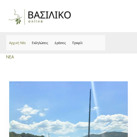
Skip
to
content
Αρχική Νέα
Εκδηλώσεις
Δράσεις
Προφίλ
NEA