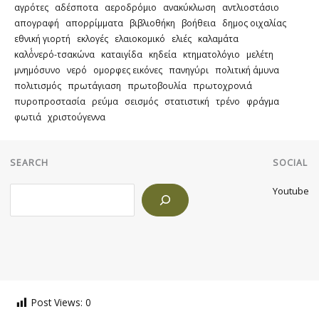
αγρότες
αδέσποτα
αεροδρόμιο
ανακύκλωση
αντλιοστάσιο
απογραφή
απορρίμματα
βιβλιοθήκη
βοήθεια
δημος οιχαλίας
εθνική γιορτή
εκλογές
ελαιοκομικό
ελιές
καλαμάτα
καλό΄νερό-τσακώνα
καταιγίδα
κηδεία
κτηματολόγιο
μελέτη
μνημόσυνο
νερό
ομορφες εικόνες
πανηγύρι
πολιτική άμυνα
πολιτισμός
πρωτάγιαση
πρωτοβουλία
πρωτοχρονιά
πυροπροστασία
ρεύμα
σεισμός
στατιστική
τρένο
φράγμα
φωτιά
χριστούγεννα
SEARCH
SOCIAL
Search
Youtube
Post Views:
0