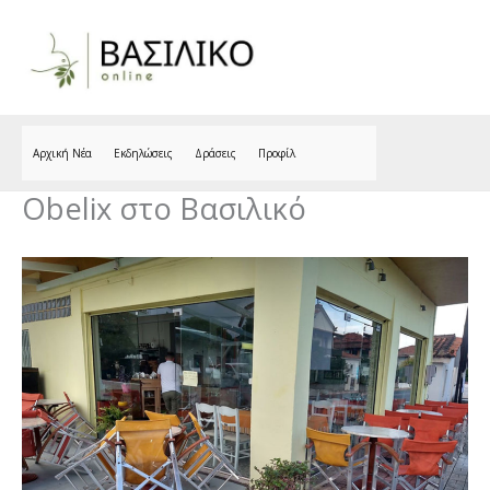
Skip
to
content
Αρχική Νέα
Εκδηλώσεις
Δράσεις
Προφίλ
Obelix στο Βασιλικό