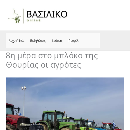
Skip
to
content
Αρχική Νέα
Εκδηλώσεις
Δράσεις
Προφίλ
8η μέρα στο μπλόκο της
Θουρίας οι αγρότες