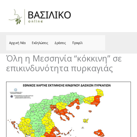
Skip
to
content
Αρχική Νέα
Εκδηλώσεις
Δράσεις
Προφίλ
Όλη η Μεσσηνία “κόκκινη” σε
επικινδυνότητα πυρκαγιάς