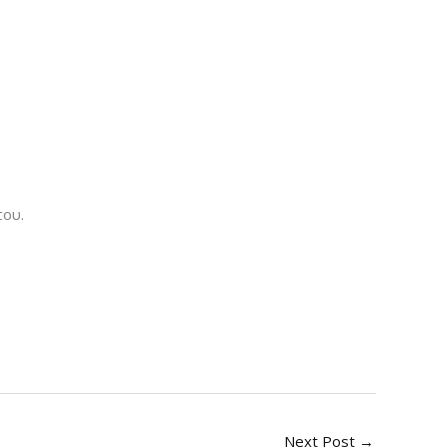
του.
Next Post
→