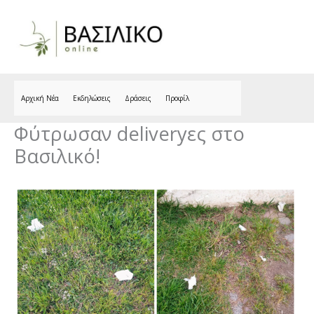
Skip
to
content
Αρχική Νέα
Εκδηλώσεις
Δράσεις
Προφίλ
Φύτρωσαν deliveryες στο
Βασιλικό!