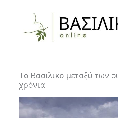
Skip
to
content
Το Βασιλικό μεταξύ των ο
χρόνια