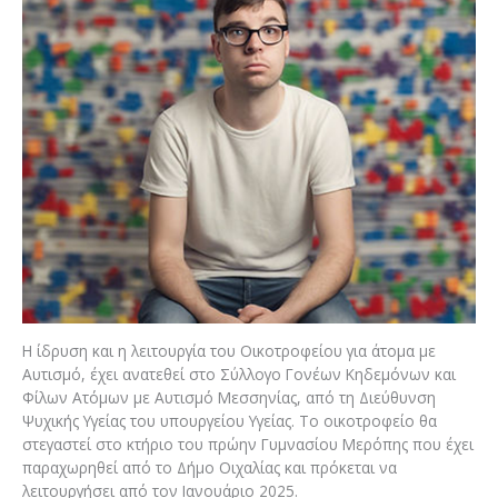
Η ίδρυση και η λειτουργία του Οικοτροφείου για άτομα με
Αυτισμό, έχει ανατεθεί στο Σύλλογο Γονέων Κηδεμόνων και
Φίλων Ατόμων με Αυτισμό Μεσσηνίας, από τη Διεύθυνση
Ψυχικής Υγείας του υπουργείου Υγείας. Το οικοτροφείο θα
στεγαστεί στο κτήριο του πρώην Γυμνασίου Μερόπης που έχει
παραχωρηθεί από το Δήμο Οιχαλίας και πρόκεται να
λειτουργήσει από τον Ιανουάριο 2025.