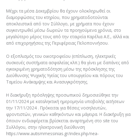
Μέχρι τα μέσα Δεκεμβρίου θα έχουν ολοκληρωθεί οι
διαμορφώσεις του κτηρίου, που χρηματοδοτούνται
αποκλειστικά από τον Σύλλογο, με χρήματα που έχουν
συγκεντρωθεί μέσω δωρεών τα προηγούμενα χρόνια, στο
μεγαλύτερο μέρος τους από την εταιρεία Καρέλια Α.Ε., αλλά και
από επιχορηγήσεις της Περιφέρειας Πελοποννήσου.
Ο εξοπλισμός του οικοτροφείου (επίπλωση, ηλεκτρικές
συσκευές συστήματα ασφαλείας κλπ.) θα γίνει με δαπάνες από
εγκεκριμένη χρηματοδότηση μέσω της πρόσκλησης της
Διεύθυνσης Ψυχικής Υγείας του υπουργείου και πόρους του
Ταμείου Ανάκαμψης και Ανασυγκρότησης.
Η διακήρυξη πρόσληψης προσωπικού δημοσιεύθηκε την
01/11/2024 με καταληκτική ημερομηνία υποβολής αιτήσεων
την 17/11/2024 . Πρόκειται για θέσεις νοσηλευτών,
φροντιστών, γενικών καθηκόντων και μάγειρα. Η διακήρυξη για
όποιον ενδιαφέρεται βρίσκεται αναρτημένη στο site του
Συλλόγου, στην ηλεκτρονική διεύθυνση
https://www.autismmessinias.gr/index.php/nea-