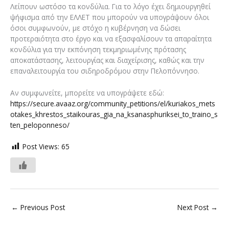
Λείπουν ωστόσο τα κονδύλια. Για το λόγο έχει δημιουργηθεί
ψήφισμα από την ΕΛΛΕΤ που μπορούν να υπογράψουν όλοι
όσοι συμφωνούν, με στόχο η κυβέρνηση να δώσει
προτεραιότητα στο έργο και να εξασφαλίσουν τα απαραίτητα
κονδύλια για την εκπόνηση τεκμηριωμένης πρότασης
αποκατάστασης, λειτουργίας και διαχείρισης, καθώς και την
επαναλειτουργία του σιδηροδρόμου στην Πελοπόννησο.
Αν συμφωνείτε, μπορείτε να υπογράψετε εδώ:
https://secure.avaaz.org/community_petitions/el/kuriakos_mets
otakes_khrestos_staikouras_gia_na_ksanasphuriksei_to_traino_s
ten_peloponneso/
Post Views:
65
←
Previous Post
Next Post
→