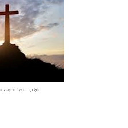
χωριό έχει ως εξής: