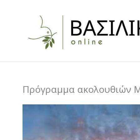
Skip
to
content
Πρόγραμμα ακολουθιών Μ