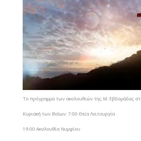
Το πρόγραμμα των ακολουθιών της Μ. Εβδομάδας στο 
Κυριακή των Βαΐων: 7:00 Θεία Λειτουργία
19:00 Ακολουθία Νυμφίου