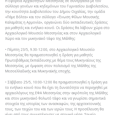
Η Εφορεία Αρχαιοτήτων Μεσσηνίας σε συνεργασία με τον
σύλλογο γονέων και κηδεμόνων του Γυμνασίου Διαβολιτσίου,
την κοινότητα Διαβολιτσίου του Δήμου Οιχαλίας, την ομάδα
«Πάμε Βόλτα» και τον σύλλογο «Ένωση Φίλων Μουσικής
Καλαμάτας η Αρμονία», οργανώνει δύο εκπαιδευτικές δράσεις
για μαθητές και ενήλικο κοινό. Οι δράσεις θα λάβουν χώρα στο
Αρχαιολογικό Μουσείο Μεσσηνίας και στον Αρχαιολογικό
Χώρο και τον μυκηναϊκό τάφο της Μάλθης:
• Πέμπτη 23/5, 9.30-12:00, στο Αρχαιολογικό Μουσείο
Μεσσηνίας θα πραγματοποιηθεί η δράση για μαθητές
Πρωτοβάθμιας Εκπαίδευσης με θέμα τους Μυκηναίους της
Μεσσηνίας, με έμφαση στον πολιτισμό της Μάλθης της
Μεσοελλαδικής και Μυκηναϊκής εποχής.
• Σάββατο 25/5, 10:00-12:00 θα πραγματοποιηθεί η δράση για
το ενήλικο κοινό που θα έχει τη δυνατότητα να περιηγηθεί με
αρχαιολόγους της ΕΦΑ Μεσσηνίας στην ακρόπολη της Μάλθης
και στον μυκηναϊκό θολωτό τάφο και να γνωρίσει σημαντικά
στοιχεία της ιστορίας των ανασκαφών, της αρχιτεκτονικής
τους, των τειχών του και των ιερών τους. Η προσέλευση θα
γίνει από τους συμμετέχοντες με ατομικά μέσα. Σημείο