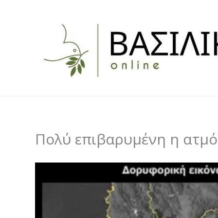
Skip
to
content
Πολύ επιβαρυμένη η ατμόσ