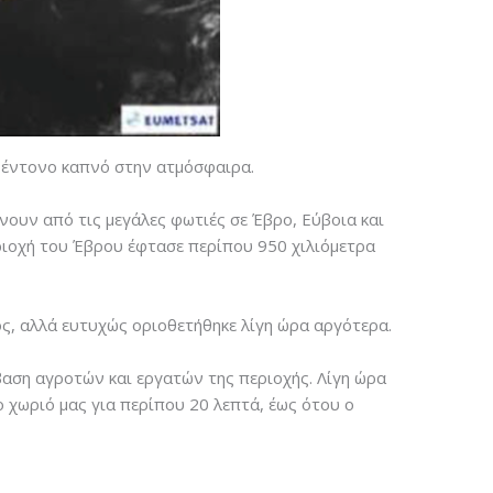
ν έντονο καπνό στην ατμόσφαιρα.
νουν από τις μεγάλες φωτιές σε Έβρο, Εύβοια και
ριοχή του Έβρου έφτασε περίπου 950 χιλιόμετρα
ς, αλλά ευτυχώς οριοθετήθηκε λίγη ώρα αργότερα.
βαση αγροτών και εργατών της περιοχής. Λίγη ώρα
ο χωριό μας για περίπου 20 λεπτά, έως ότου ο