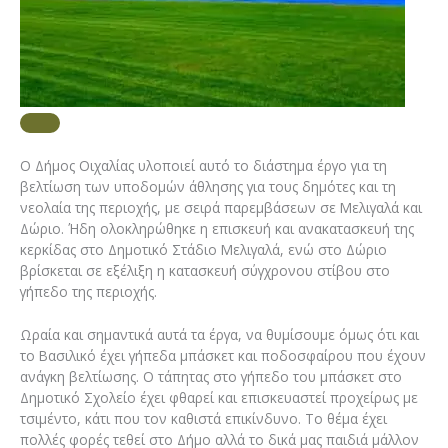
Ο Δήμος Οιχαλίας υλοποιεί αυτό το διάστημα έργο για τη
βελτίωση των υποδομών άθλησης για τους δημότες και τη
νεολαία της περιοχής, με σειρά παρεμβάσεων σε Μελιγαλά και
Δώριο. Ήδη ολοκληρώθηκε η επισκευή και ανακατασκευή της
κερκίδας στο Δημοτικό Στάδιο Μελιγαλά, ενώ στο Δώριο
βρίσκεται σε εξέλιξη η κατασκευή σύγχρονου στίβου στο
γήπεδο της περιοχής.
Ωραία και σημαντικά αυτά τα έργα, να θυμίσουμε όμως ότι και
το Βασιλικό έχει γήπεδα μπάσκετ και ποδοσφαίρου που έχουν
ανάγκη βελτίωσης. Ο τάπητας στο γήπεδο του μπάσκετ στο
Δημοτικό Σχολείο έχει φθαρεί και επισκευαστεί προχείρως με
τσιμέντο, κάτι που τον καθιστά επικίνδυνο. Το θέμα έχει
πολλές φορές τεθεί στο Δήμο αλλά το δικά μας παιδιά μάλλον