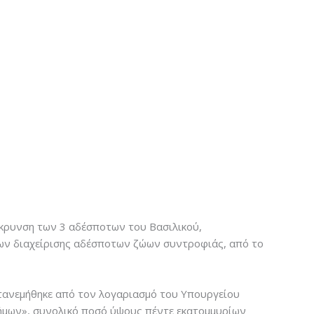
άκρυνση των 3 αδέσποτων του Βασιλικού,
εων διαχείρισης αδέσποτων ζώων συντροφιάς, από το
τανεμήθηκε από τον λογαριασμό του Υπουργείου
Δήμων», συνολικό ποσό ύψους πέντε εκατομμυρίων