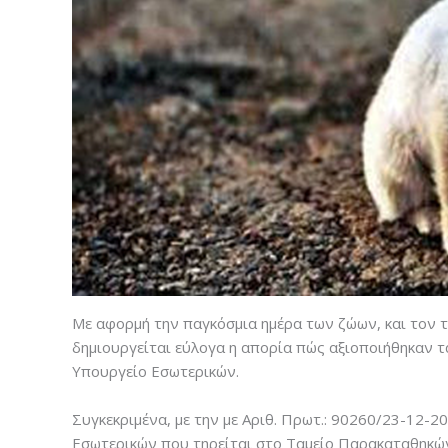
Με αφορμή την παγκόσμια ημέρα των ζώων, και τον 
δημιουργείται εύλογα η απορία πώς αξιοποιήθηκαν 
Υπουργείο Εσωτερικών.
Συγκεκριμένα, με την με Αριθ. Πρωτ.: 90260/23-12
Εσωτερικών που τηρείται στο Ταμείο Παρακαταθηκών