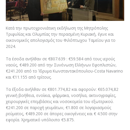
Κατά την πρωτοχρονιάτικη εκδήλωση της Μητρόπολης
Τριφυλίας και Ολυμπίας την περασμένη Κυριακή, έγινε και
οικονομικός απολογισμός του Φιλόπτωχου Ταμείου για το
2024.
Τα έσοδα ανήλθαν σε €807.639 : €59.584 από τους ιερούς
ναούς, €489.200 από την Συνένωση Ελλήνων Εφοπλιστών,
€241.200 από το Ίδρυμα Κωνσταντακόπουλου-Costa Navarino
και €11.155 από τρίτους.
Τα έξοδα ανήλθαν σε €801.774,82 και αφορούν: €65.074,82
γενική βοήθεια, ενοίκια, φάρμακα, νοσήλια, ακτινογραφίες,
χειρουργικές επεμβάσεις και νοσοκομεία του εξωτερικού.
€241.200 σε παροχή γευμάτων, €1.800 σε λογαριασμούς
ρεύματος, €489.200 σε άπορες οικογένειες και € 4.500 στην
εφορία. Χρηματικό υπόλοιπο €5.875.