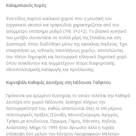
Καλαματιανός Χορός
Ένα είδος συρτού κυκλικού χορού που η μουσική του
(οργανικοί σκοποί και τραγούδια) χαρακτηρίζεται από τον
ασύμμετρο επτάσημο ρυθμό (7/8: 3+2+2). Tο βασικό κινητικό
του μοτίβο συναντάται σε πολλά μέρη της Ελλάδας και στη
Διασπορά, όπου διαδόθηκε μέσω της εγκύκλιας παιδείας. Έχει
επικρατήσει ως «εθνικός πανελλήνιος χορός», αποτελώντας
τον πλέον δημοφιλή και λειτουργικό ελληνικό δημοτικό χορό
όπου συγκλίνουν και συμμετέχουν άτομα διαφορετικής
εθνοπολιτισμικής καταγωγής και προέλευσης.
Καρναβάλι Καθαράς Δευτέρας στη Νέδουσα Ταΰγετου
Πρόκειται για Δρώμενο Ευετηρίας το οποίο τελείται την Καθαρά
Δευτέρα στο χωριό Νέδουσα. Διατηρεί πλήρως την
λειτουργικότητά του, καθώς απαντώνται όλες οι επί μέρους
τελετουργικές πράξεις (Σύναξη, Μουντζούρωμα, Αγερμός,
Τράγοι με κουδούνια, Όργωμα, Γάμος, Θάνατος, Κηδεία,
Ανάσταση). Μέχρι το 1995 ήταν άγνωστο αλλά η τυχαία
επίσκεψη δύο μελών του Κέντρου Λαογραφικών Μελετών