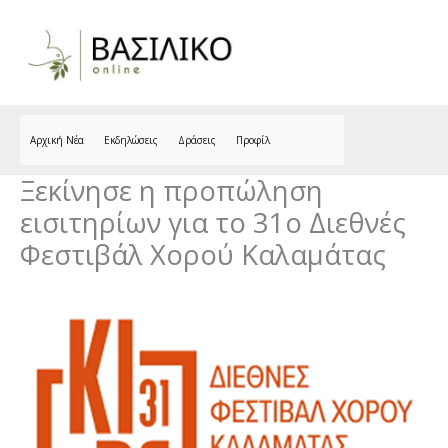
Skip
to
content
Αρχική Νέα
Εκδηλώσεις
Δράσεις
Προφίλ
Ξεκίνησε η προπώληση
εισιτηρίων για το 31o Διεθνές
Φεστιβάλ Χορού Καλαμάτας