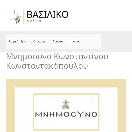
Skip
to
content
Αρχική Νέα
Εκδηλώσεις
Δράσεις
Προφίλ
Μνημόσυνο Κωνσταντίνου
Κωνσταντακόπουλου