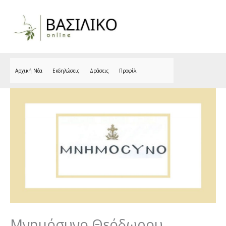
Skip
to
content
Αρχική Νέα
Εκδηλώσεις
Δράσεις
Προφίλ
Μνημόσυνο Θεόδωρου