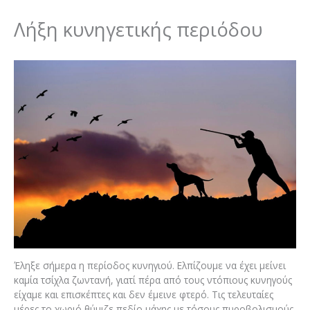
Λήξη κυνηγετικής περιόδου
Έληξε σήμερα η περίοδος κυνηγιού. Ελπίζουμε να έχει μείνει
καμία τσίχλα ζωντανή, γιατί πέρα από τους ντόπιους κυνηγούς
είχαμε και επισκέπτες και δεν έμεινε φτερό. Τις τελευταίες
μέρες το χωριό θύμιζε πεδίο μάχης με τόσους πυροβολισμούς.