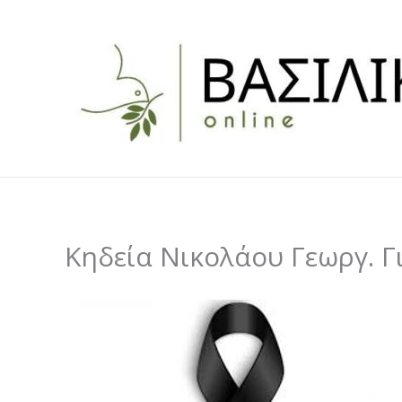
Skip
to
content
Κηδεία Νικολάου Γεωργ. 