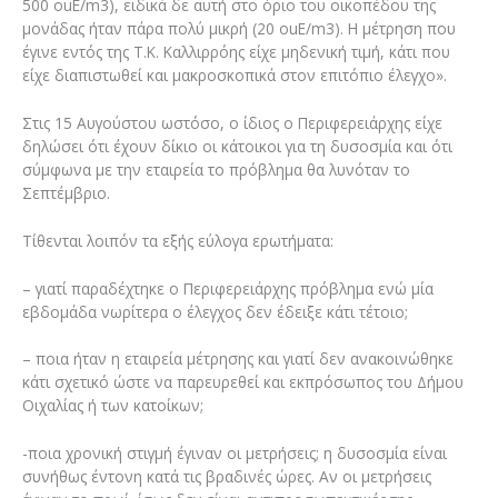
500 ouE/m3), ειδικά δε αυτή στο όριο του οικοπέδου της
μονάδας ήταν πάρα πολύ μικρή (20 ouE/m3). Η μέτρηση που
έγινε εντός της Τ.Κ. Καλλιρρόης είχε μηδενική τιμή, κάτι που
είχε διαπιστωθεί και μακροσκοπικά στον επιτόπιο έλεγχο».
Στις 15 Αυγούστου ωστόσο, ο ίδιος ο Περιφερειάρχης είχε
δηλώσει ότι έχουν δίκιο οι κάτοικοι για τη δυσοσμία και ότι
σύμφωνα με την εταιρεία το πρόβλημα θα λυνόταν το
Σεπτέμβριο.
Τίθενται λοιπόν τα εξής εύλογα ερωτήματα:
– γιατί παραδέχτηκε ο Περιφερειάρχης πρόβλημα ενώ μία
εβδομάδα νωρίτερα ο έλεγχος δεν έδειξε κάτι τέτοιο;
– ποια ήταν η εταιρεία μέτρησης και γιατί δεν ανακοινώθηκε
κάτι σχετικό ώστε να παρευρεθεί και εκπρόσωπος του Δήμου
Οιχαλίας ή των κατοίκων;
-ποια χρονική στιγμή έγιναν οι μετρήσεις; η δυσοσμία είναι
συνήθως έντονη κατά τις βραδινές ώρες. Αν οι μετρήσεις