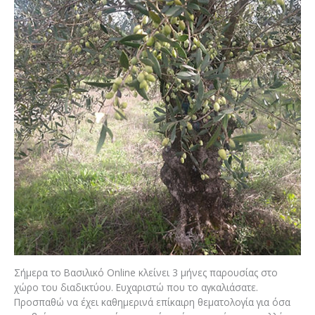
Σήμερα το Βασιλικό Online κλείνει 3 μήνες παρουσίας στο
χώρο του διαδικτύου. Ευχαριστώ που το αγκαλιάσατε.
Προσπαθώ να έχει καθημερινά επίκαιρη θεματολογία για όσα