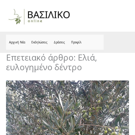
Skip
to
content
Αρχική Νέα
Εκδηλώσεις
Δράσεις
Προφίλ
Επετειακό άρθρο: Ελιά,
ευλογημένο δέντρο