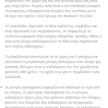
συμβαίνουν στο χωριό μας και όσα γίνονται γύρω μας αλλά
μας επηρεάζουν. Νομίζω αυτή είναι η πιο κατάλληλη ευκαιρία
να αναρτήσω ενδιαφέρονται στοιχεία που εντόπισα για το
δέντρο που σχεδόν όλοι έχουμε στο Βασιλικό, την Ελιά:
Το ελαιόλαδο, πέρα από τα άλλα οφέλη του, συμβάλλει και
στην προστασία του περιβάλλοντος, σε σύγκριση με τα
υπόλοιπα μαγειρικά έλαια (σόγια, καλαμπόκι, φιστίκι), καθώς η
ελιά είναι μόνιμη καλλιέργεια ενώ τα άλλα έλαια παράγονται
από ετήσιες καλλιέργειες.
Τα ελαιόδεντρα απαντώνται σε 66 χώρες και 5 ηπείρους και
αποτελούν τη μεγαλύτερη μόνιμη καλλιέργεια στον κόσμο (μη
τροπική). Μόνιμες είναι οι καλλιέργειες που δεν χρειάζονται
φύτευση κάθε χρόνο. Τα οφέλη τους για το περιβάλλον είναι
πολλαπλά:
Οι μόνιμες καλλιέργειες διαχειρίζονται καλύτερα το νερό από
τις ετήσιες. Οι ερευνητές παρατήρησαν ότι οι μόνιμες
καλλιέργειες έχουν ρίζες που φτάνουν βαθύτερα στο έδαφος,
γεγονός που επιτρέπει στις καλλιέργειες να απορροφούν
περισσότερο νερό χωρίς άρδευση. Επιπλέον, τα ελαιόδεντρα