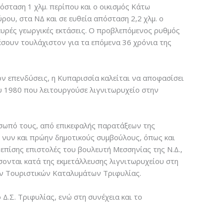
όσταση 1 χλμ. περίπου και ο οικισμός Κάτω
ύρου, στα NΔ και σε ευθεία απόσταση 2,2 χλμ. ο
λευρές γεωργικές εκτάσεις. O προβλεπόμενος ρυθμός
έσουν τουλάχιστον για τα επόμενα 36 χρόνια της
ον επενδύσεις, η Κυπαρισσία καλείται να αποφασίσει
υ 1980 που λειτουργούσε λιγνιτωρυχείο στην
ρόσωπό τους, από επικεφαλής παρατάξεων της
 νυν και πρώην δημοτικούς συμβούλους, όπως και
πίσης επιστολές του βουλευτή Μεσσηνίας της Ν.Δ.,
σσονται κατά της εκμετάλλευσης λιγνιτωρυχείου στη
τών Τουριστικών Καταλυμάτων Τριφυλίας.
 Δ.Σ. Τριφυλίας, ενώ στη συνέχεια και το