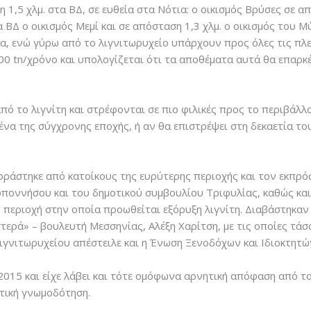
,5 χλμ. στα ΒΔ, σε ευθεία στα Νότια: ο οικισμός Βρύσες σε απ
 ΒΔ ο οικισμός Μεμί και σε απόσταση 1,3 χλμ. ο οικισμός του Μ
σία, ενώ γύρω από το λιγνιτωρυχείο υπάρχουν προς όλες τις π
00 tn/χρόνο και υπολογίζεται ότι τα αποθέματα αυτά θα επαρκ
ό το λιγνίτη και στρέφονται σε πιο φιλικές προς το περιβάλλ
να της σύγχρονης εποχής, ή αν θα επιστρέψει στη δεκαετία το
κφράστηκε από κατοίκους της ευρύτερης περιοχής και τον εκπ
ποννήσου και του δημοτικού συμβουλίου Τριφυλίας, καθώς και
εριοχή στην οποία προωθείται εξόρυξη λιγνίτη. Διαβάστηκαν ε
τερά» – βουλευτή Μεσσηνίας, Αλέξη Χαρίτση, με τις οποίες τά
λιγνιτωρυχείου απέστειλε και η Ένωση Ξενοδόχων και Ιδιοκτη
2015 και είχε λάβει και τότε ομόφωνα αρνητική απόφαση από το
τική γνωμοδότηση.