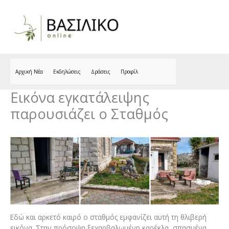
Skip
to
content
Αρχική Νέα
Εκδηλώσεις
Δράσεις
Προφίλ
Εικόνα εγκατάλειψης
παρουσιάζει ο Σταθμός
Εδώ και αρκετό καιρό ο σταθμός εμφανίζει αυτή τη θλιβερή
εικόνα. Στην πρόσοψη ξεχαρβαλωμένη καρέκλα, σπασμένα