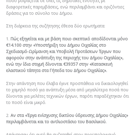
ποσό μοιράζεται σε όλες τις δημοτικές ενότητες με
διαφορετικές παρεμβάσεις, ενώ περιλαμβάνει και οριζόντιες
δράσεις για το σύνολο του Δήμου.
Στη διάρκεια της συζήτησης έθεσα δύο ερωτήματα:
1.
Πώς εξηγείται και με βάση ποιο σκεπτικό αποδίδονται μόνο
€14.100 στην «Υποστήριξη του Δήμου Οιχαλίας στο
Σχεδιασμό-Ωρίμανση και Υποβολή Προτάσεων Έργων που
αφορούν στην ανάπτυξη της περιοχής του Δήμου Οιχαλίας»,
ενώ την ίδια στιγμή δίνονται €39357 στην «Κατασκευή
ελαστικού τάπητα στα Γήπεδα του Δήμου Οιχαλίας».
Στην απάντηση που έλαβα έγινε προσπάθεια να δικαιολογηθεί
το χαμηλό ποσό για ανάπτυξη μέσα από μεγαλύτερα ποσά που
δίνονται για μελέτες τεχνικών έργων, παρότι παραδέχτηκαν ότι
το ποσό είναι μικρό.
2.
Αν στα «Έργα ενίσχυσης δικτύου ύδρευσης Δήμου Οιχαλίας»
περιλαμβάνεται και το αντλιοστάσιο του Βασιλικού.
Απάντησαν ότι αυτό θα συζητηθεί στον προϋπολογισμό.