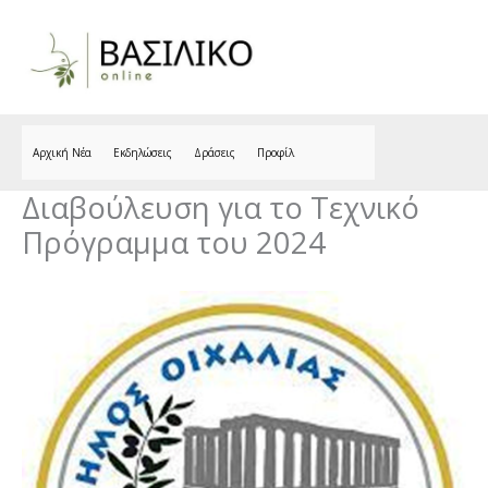
Skip
to
content
Αρχική Νέα
Εκδηλώσεις
Δράσεις
Προφίλ
Διαβούλευση για το Τεχνικό
Πρόγραμμα του 2024