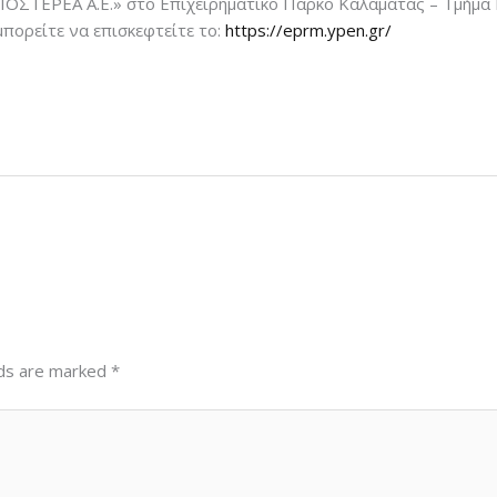
ΙΟΣΤΕΡΕΑ Α.Ε.» στο Επιχειρηματικό Πάρκο Καλαμάτας – Τμήμα Β΄
μπορείτε να επισκεφτείτε το:
https://eprm.ypen.gr/
lds are marked
*