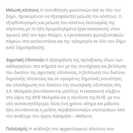
Μείωση κόστους:
Η τοποθέτηση φωτιστικών led σε όλο τον
δήμο, προκειμένου να εξασφαλιστεί μείωση του κόστους. Ο
εξορθολογισμός και μείωση του κόστους λειτουργίας της
ύδρευσης με τα ήδη δρομολογημένα έργα κατασκευής νέου
αγωγού από τον Άγιο Φλώρο, η εγκατάσταση φωτοβολταϊκών
πάρκων στα αντλιοστάσια και την τηλεμετρία σε όλο τον δήμο
(υπό δημοπράτηση).
Δημοτική Οδοποιία:
Η εξασφάλιση της πρόσβασης όλων των
καλλιεργητών στα κτήματά του με την συντήρηση και βελτίωση
του δικτύου της αγροτικής οδοποιίας. Η βελτίωση του δικτύου
δημοτικής οδοποιίας και σε ορισμένες δημοτικές κοινότητες
και ολοκλήρωση του δικτύου της εσωτερικής οδοποιίας στη
Δ.Κ. Μελιγαλά (συντάσσονται μελέτες). Η κατασκευή κόμβου
στο ύψος της ΒΙΠΕ Μελιγαλά και η σύνδεση της ΒΙ.ΠΕ. με τον
νέο αυτοκινητόδρομο. Είναι ένα χρόνιο αίτημα και μάλιστα
ήδη συντάσσεται η μελέτη περιβαλλοντικών επιπτώσεων από
τον ανάδοχο του έργου Καλαμάτα – Μεθώνη.
Πολιτισμός:
Η ανάδειξη του αρχαιολογικού πλούτου που