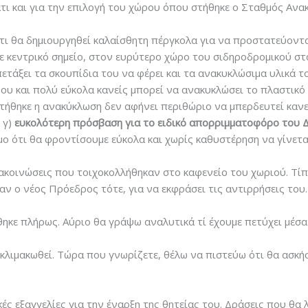
άτι και για την επιλογή του χώρου όπου στήθηκε ο Σταθμός Ανα
τι θα δημιουργηθεί καλαίσθητη πέργκολα για να προστατεύονται
ε κεντρικό σημείο, στον ευρύτερο χώρο του σιδηροδρομικού στ
πετάξει τα σκουπίδια του να φέρει και τα ανακυκλώσιμα υλικά 
μου και πολύ εύκολα κανείς μπορεί να ανακυκλώσει το πλαστικό
ετήθηκε η ανακύκλωση δεν αφήνει περιθώριο να μπερδευτεί κανείς
 γ)
ευκολότερη πρόσβαση για το ειδικό απορριμματοφόρο του 
ο ότι θα φροντίσουμε εύκολα και χωρίς καθυστέρηση να γίνετα
νακοινώσεις που τοιχοκολλήθηκαν στο καφενείο του χωριού. Τίπ
ν ο νέος Πρόεδρος τότε, για να εκφράσει τις αντιρρήσεις του.
ηκε πλήρως. Αύριο θα γράψω αναλυτικά τί έχουμε πετύχει μέσα 
λιμακωθεί. Τώρα που γνωρίζετε, θέλω να πιστεύω ότι θα ασκήσε
ές εξαγγελίες για την έναρξη της θητείας του. Δράσεις που θα