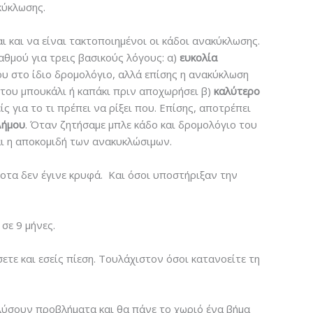
κύκλωσης.
 και να είναι τακτοποιημένοι οι κάδοι ανακύκλωσης.
αθμού για τρεις βασικούς λόγους: α)
ευκολία
του στο ίδιο δρομολόγιο, αλλά επίσης η ανακύκλωση
 του μπουκάλι ή καπάκι πριν αποχωρήσει β)
καλύτερο
 για το τι πρέπει να ρίξει που. Επίσης, αποτρέπει
Δήμου
. Όταν ζητήσαμε μπλε κάδο και δρομολόγιο του
ι η αποκομιδή των ανακυκλώσιμων.
οτα δεν έγινε κρυφά. Και όσοι υποστήριξαν την
σε 9 μήνες.
τε και εσείς πίεση. Τουλάχιστον όσοι κατανοείτε τη
 λύσουν προβλήματα και θα πάνε το χωριό ένα βήμα