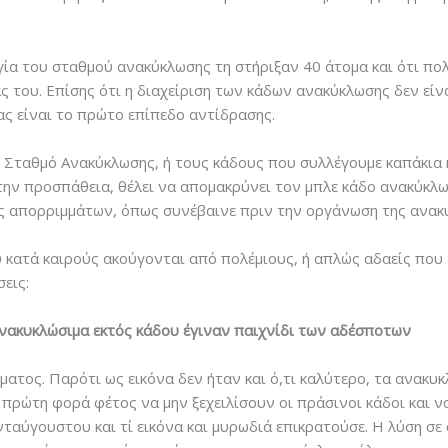
γία του σταθμού ανακύκλωσης τη στήριξαν 40 άτομα και ότι πολ
του. Επίσης ότι η διαχείριση των κάδων ανακύκλωσης δεν είνα
ς είναι το πρώτο επίπεδο αντίδρασης.
ν Σταθμό Ανακύκλωσης, ή τους κάδους που συλλέγουμε καπάκια 
ν την προσπάθεια, θέλει να απομακρύνει τον μπλε κάδο ανακύκλ
δος απορριμμάτων, όπως συνέβαινε πριν την οργάνωση της ανακ
 κατά καιρούς ακούγονται από πολέμιους, ή απλώς αδαείς που 
εις:
 ανακυκλώσιμα εκτός κάδου έγιναν παιχνίδι των αδέσποτων
ματος. Παρότι ως εικόνα δεν ήταν και ό,τι καλύτερο, τα ανακυκ
πρώτη φορά φέτος να μην ξεχειλίσουν οι πράσινοι κάδοι και ν
αύγουστου και τί εικόνα και μυρωδιά επικρατούσε. Η λύση σε α