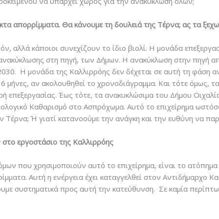
προκειμένου να υπάρχει χώρος για την ανακύκλωση όλων;
κτα απορρίμματα. Θα κάνουμε τη δουλειά της Τέρνα; ας τα ξεχ
θόν, αλλά κάποιοι συνεχίζουν το ίδιο βιολί. Η μονάδα επεξεργ
 ανακύκλωσης στη πηγή, των Δήμων. Η ανακύκλωση στην πηγή απ
30. Η μονάδα της Καλλιρρόης δεν δέχεται σε αυτή τη φάση ανα
6 μήνες, αν ακολουθηθεί το χρονοδιάγραμμα. Και τότε όμως, τα
οή επεξεργασίας. Έως τότε, τα ανακυκλώσιμα του Δήμου Οιχαλ
ολογικό Καθαρισμό στο Ασπρόχωμα. Αυτό το επιχείρημα ωστόσο
ν Τέρνα; Ή γιατί κατανοούμε την ανάγκη και την ευθύνη να πα
 στο εργοστάσιο της Καλλιρρόης
όμων που χρησιμοποιούν αυτό το επιχείρημα, είναι το ατόπη
ίμματα. Αυτή η ενέργεια έχει καταγγελθεί στον Αντιδήμαρχο Κα
ουμε συστηματικά προς αυτή την κατεύθυνση. Σε καμία περίπτω