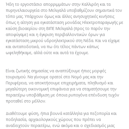
Ήδη το εργοστάσιο απορριμμάτων στην Καλλιρόη και τα
πυρηνελαιουργεία στο Μελιγαλά υποβαθμίζουν σημαντικά τον
τόπο μας. Υπάρχουν όμως και άλλες ανησυχητικές κινήσεις
όπως η αίτηση για εγκατάσταση μονάδας Ηλεκτροπαραγωγής με
καύση βιοαερίου στη ΒΙΠΕ Μελιγαλά (προς το παρόν την
αποφύγαμε) και η έγκριση περιβαλλοντικών όρων για
εγκατάσταση μικρού υδροηλεκτρικού στη Νέδα. Και να είχαμε
και ανταποδοτικά, να πω ότι τέλος πάντων κάπως
ωφεληθήκαμε, αλλά ούτε και αυτά τα έχουμε.
Είναι ζωτικής σημασίας να αναπτύξουμε ήπιες μορφές
τουρισμού. Να γίνουμε ορατοί στο Νομό μας και την
Περιφέρεια, να αποκτήσουμε επιχειρήματα, πληθυσμό και
μεγαλύτερη οικονομική επιφάνεια για να σταματήσουμε την
περαιτέρω υποβάθμιση με όποια ρυπογόνα επένδυση τυχόν
προταθεί στο μέλλον.
Διαθέτουμε φύση, ήπια βουνά κατάλληλα για πεζοπορία και
ποδηλασία, αρχαιολογικούς χώρους που πρέπει να
αναδειχτούν περαιτέρω, ενώ ακόμα και ο σχεδιασμός μιας