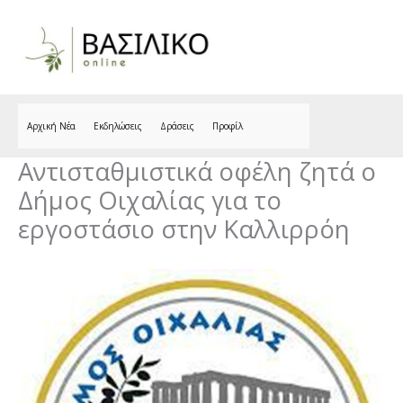
Skip
to
content
Αρχική Νέα
Εκδηλώσεις
Δράσεις
Προφίλ
Αντισταθμιστικά οφέλη ζητά ο
Δήμος Οιχαλίας για το
εργοστάσιο στην Καλλιρρόη