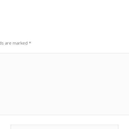
lds are marked
*
Email*