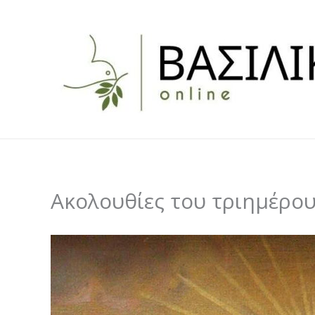
Skip
to
content
Ακολουθίες του τριημέρο