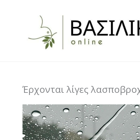
Skip
to
content
Έρχονται λίγες λασποβρο