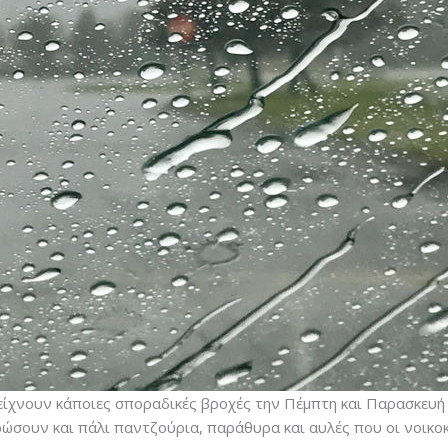
είχνουν κάποιες σποραδικές βροχές την Πέμπτη και Παρασκευή 
ρώσουν και πάλι παντζούρια, παράθυρα και αυλές που οι νοικο