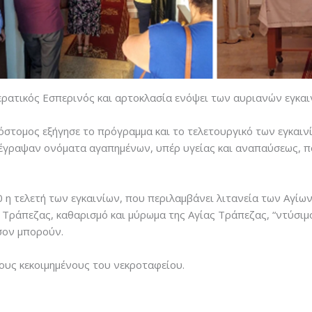
ερατικός Εσπερινός και αρτοκλασία ενόψει των αυριανών εγκα
στομος εξήγησε το πρόγραμμα και το τελετουργικό των εγκαι
 έγραψαν ονόματα αγαπημένων, υπέρ υγείας και αναπαύσεως, π
:00 η τελετή των εγκαινίων, που περιλαμβάνει λιτανεία των Αγ
 Τράπεζας, καθαρισμό και μύρωμα της Αγίας Τράπεζας, “ντύσιμο
σον μπορούν.
τους κεκοιμημένους του νεκροταφείου.