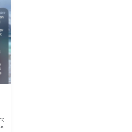
ας
ας