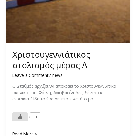
Χριστουγεννιάτικος
στολισμός μέρος Α
Leave a Comment
/
news
Ο Σταθμός αρχίζει να αποκτάει το Χριστουγεννιάτικο
σκηνικό του. Φάτνη, Αγιοβασίληδες, δέντρο και
φωτάκια. Ήδη το ένα σημείο είναι έτοιμο
+1
Χριστουγεννιάτικος
Read More »