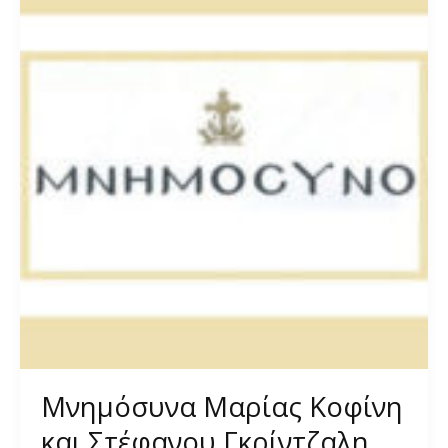
Μνημόσυνα Μαρίας Κοφίνη
και Στέφανου Γκρίντζαλη