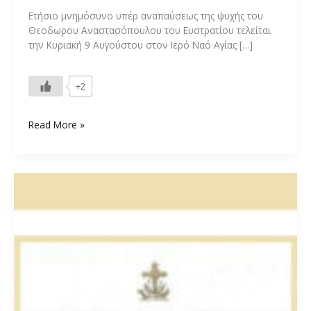
Ετήσιο μνημόσυνο υπέρ αναπαύσεως της ψυχής του
Θεοδωρου Αναστασόπουλου του Ευστρατίου τελείται
την Κυριακή 9 Αυγούστου στον Ιερό Ναό Αγίας […]
+2
Ετήσιο
Read More »
Μνημόσυνο
Θεοδωρου
Αναστασόπουλου