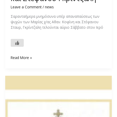
Leave a Comment
/
news
Σαρανταήμερα μνημόσυνα υπέρ απαναπαύσεως των
ψυχών των Μαρίας χ/ας Αθαν. Κοφίνη και Στέφανου
Σταυρ, Γκρίντζαλη τελούνται αύριο Σάββατο στον Ιερό
Μνημόσυνα
Read More »
Μαρίας
Κοφίνη
και
Στέφανου
Γκρίντζαλη