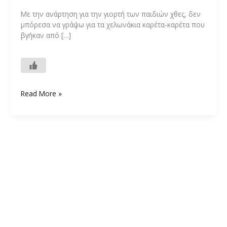
Με την ανάρτηση για την γιορτή των παιδιών χθες, δεν
μπόρεσα να γράψω για τα χελωνάκια καρέτα-καρέτα που
βγήκαν από […]
Γεννητούρια
Read More »
χθες
στο
Καλό
Νερό