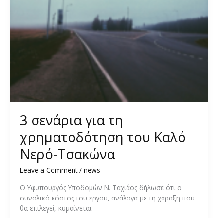
3 σενάρια για τη
χρηματοδότηση του Καλό
Νερό-Τσακώνα
Leave a Comment
/
news
Ο Υφυπουργός Υποδομών Ν. Ταχιάος δήλωσε ότι ο
συνολικό κόστος του έργου, ανάλογα με τη χάραξη που
θα επιλεγεί, κυμαίνεται