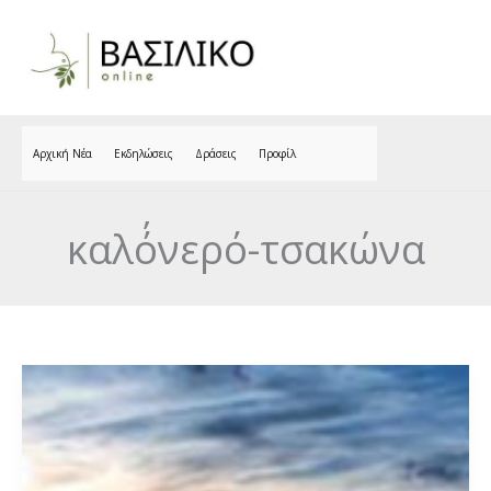
Skip
to
content
Αρχική Νέα
Εκδηλώσεις
Δράσεις
Προφίλ
καλό΄νερό-τσακώνα