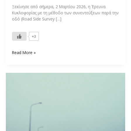
Ξεκίνησε από σήμερα, 2 Μαρτίου 2026, η Έρευνα
Κυκλοφορίας με τη μέθοδο των συνεντεύξεων παρά την
οδό (Road Side Survey […]
+3
Ξεκίνησε
Read More »
η
Κυκλοφοριακή
Έρευνα
για
τον
Πύργος
–
Καλό
Νερό
–
Τσακώνα