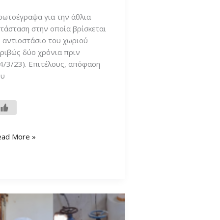
ρωτοέγραψα για την άθλια
τάσταση στην οποία βρίσκεται
ο αντιοστάσιο του χωριού
ριβώς δύο χρόνια πριν
4/3/23). Επιτέλους, απόφαση
ου
ως
ead More »
το
ούνελ
ιτέλους
α
ο
τλιοστάσιο