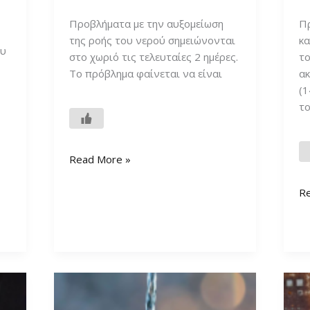
Προβλήματα με την αυξομείωση
Π
της ροής του νερού σημειώνονται
κα
ου
στο χωριό τις τελευταίες 2 ημέρες.
τ
Το πρόβλημα φαίνεται να είναι
ακ
(1
τ
Πρόβλημα
Read More »
με
τη
Φ
R
ροή
σ
του
τ
νερού
επ
στο
γι
χωριό
τ
αν