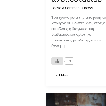
Leave a Comment
/
news
Ένα χρόνο μετά την απόφαση τ
Υπουργείου Εσωτερικών, έτρεξε
επιτέλους η διαγωνιστική
διαδικασία και ορίστηκε
προσωρινός μειοδότης για το
έργο […]
+3
Κάτι
Read More »
«κουνήθηκε»
στο
θέμα
του
αντλιοστασίου