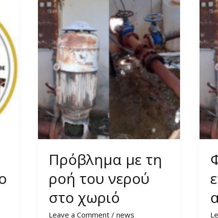
Πρόβλημα με τη
ο
ροή του νερού
ε
στο χωριό
Leave a Comment
/
news
L