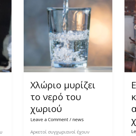
Χλώριο μυρίζει
Ε
το νερό του
κ
χωριού
Leave a Comment
/
news
L
υ
Αρκετοί συγχωριανοί έχουν