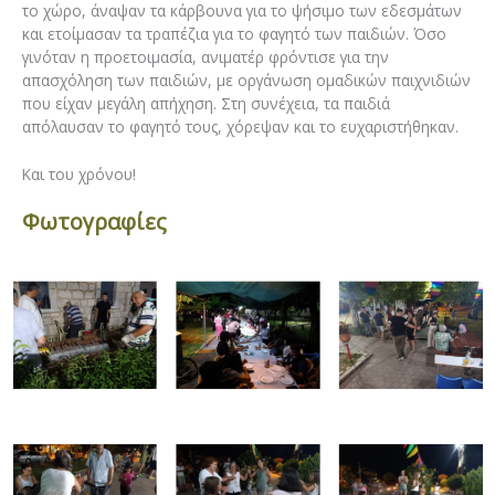
το χώρο, άναψαν τα κάρβουνα για το ψήσιμο των εδεσμάτων
και ετοίμασαν τα τραπέζια για το φαγητό των παιδιών. Όσο
γινόταν η προετοιμασία, ανιματέρ φρόντισε για την
απασχόληση των παιδιών, με οργάνωση ομαδικών παιχνιδιών
που είχαν μεγάλη απήχηση. Στη συνέχεια, τα παιδιά
απόλαυσαν το φαγητό τους, χόρεψαν και το ευχαριστήθηκαν.
Και του χρόνου!
Φωτογραφίες