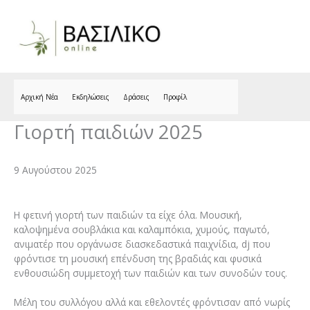
Skip
to
content
Αρχική Νέα
Εκδηλώσεις
Δράσεις
Προφίλ
Γιορτή παιδιών 2025
9 Αυγούστου 2025
Η φετινή γιορτή των παιδιών τα είχε όλα. Μουσική,
καλοψημένα σουβλάκια και καλαμπόκια, χυμούς, παγωτό,
ανιματέρ που οργάνωσε διασκεδαστικά παιχνίδια, dj που
φρόντισε τη μουσική επένδυση της βραδιάς και φυσικά
ενθουσιώδη συμμετοχή των παιδιών και των συνοδών τους.
Μέλη του συλλόγου αλλά και εθελοντές φρόντισαν από νωρίς