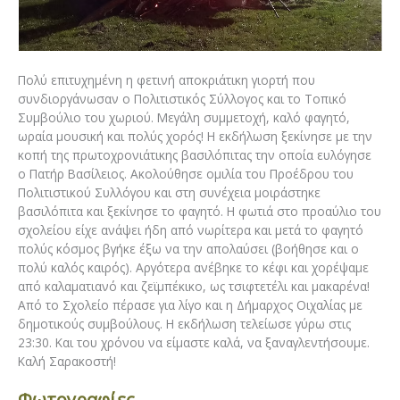
Πολύ επιτυχημένη η φετινή αποκριάτικη γιορτή που
συνδιοργάνωσαν ο Πολιτιστικός Σύλλογος και το Τοπικό
Συμβούλιο του χωριού. Μεγάλη συμμετοχή, καλό φαγητό,
ωραία μουσική και πολύς χορός! Η εκδήλωση ξεκίνησε με την
κοπή της πρωτοχρονιάτικης βασιλόπιτας την οποία ευλόγησε
ο Πατήρ Βασίλειος. Ακολούθησε ομιλία του Προέδρου του
Πολιτιστικού Συλλόγου και στη συνέχεια μοιράστηκε
βασιλόπιτα και ξεκίνησε το φαγητό. Η φωτιά στο προαύλιο του
σχολείου είχε ανάψει ήδη από νωρίτερα και μετά το φαγητό
πολύς κόσμος βγήκε έξω να την απολαύσει (βοήθησε και ο
πολύ καλός καιρός). Αργότερα ανέβηκε το κέφι και χορέψαμε
από καλαματιανό και ζεϊμπέκικο, ως τσιφτετέλι και μακαρένα!
Από το Σχολείο πέρασε για λίγο και η Δήμαρχος Οιχαλίας με
δημοτικούς συμβούλους. Η εκδήλωση τελείωσε γύρω στις
23:30. Και του χρόνου να είμαστε καλά, να ξαναγλεντήσουμε.
Καλή Σαρακοστή!
Φωτογραφίες