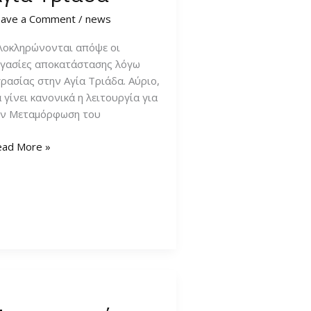
eave a Comment
/
news
λοκληρώνονται απόψε οι
ργασίες αποκατάστασης λόγω
ρασίας στην Αγία Τριάδα. Αύριο,
 γίνει κανονικά η λειτουργία για
ην Μεταμόρφωση του
λοκληρώνονται
ead More »
γασίες
την
ία
ριάδα