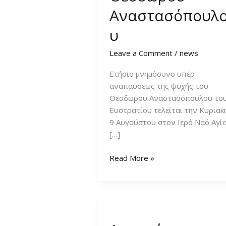
Αναστασόπουλ
υ
Leave a Comment
/
news
Ετήσιο μνημόσυνο υπέρ
αναπαύσεως της ψυχής του
Θεοδωρου Αναστασόπουλου το
Ευστρατίου τελείται την Κυριακ
9 Αυγούστου στον Ιερό Ναό Αγί
[…]
Ετήσιο
Read More »
Μνημόσυνο
Θεοδωρου
Αναστασόπουλου