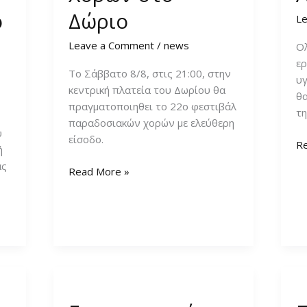
ο
Δώριο
L
Leave a Comment
/
news
Ο
ε
Το Σάββατο 8/8, στις 21:00, στην
υγ
κεντρική πλατεία του Δωρίου θα
θα
πραγματοποιηθει το 22ο φεστιβάλ
τ
παραδοσιακών χορών με ελεύθερη
υ
είσοδο.
Ο
R
ή
οι
ας
22ο
Read More »
ερ
Φεστιβάλ
σ
Παραδοσιακών
Αγ
Χορών
Τ
στο
Δώριο