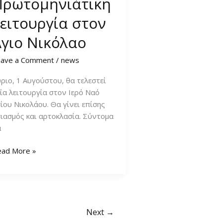
Πρωτομηνιάτικη
ειτουργία στον
Άγιο Νικόλαο
eave a Comment
/
news
ριο, 1 Αυγούστου, θα τελεστεί
ία λειτουργία στον Ιερό Ναό
ίου Νικολάου. Θα γίνει επίσης
ιασμός και αρτοκλασία. Σύντομα
α
ωτομηνιάτικη
ead More »
ιτουργία
τον
ιο
κόλαο
Next
→