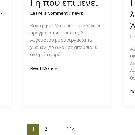
Γη που επιμένει
η
λ
Leave a Comment
/
news
Καλό μήνα! Μία όμορφη εκδήλωση
πραγματοποιείται στις 2
L
Αυγούστου με συνεργασία 12
χωριών (το δικό μας απουσιάζει
Αύ
άλλη μία φορά
θε
Αγ
Γη
Read More »
Αγ
που
θ
επιμένει
Πρ
R
λε
σ
Άγ
Νι
1
2
…
114