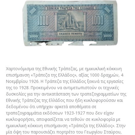
Χαρτονόμισμα της Εθνικής Τράπεζας, με ημικυκλική κόκκινη
επισήμανση «Τράπεζα της Ελλάδος», αξίας 1000 δραχμών, 4
Νοεμβρίου 1926. Η Τράπεζα της Ελλάδος ξεκινά τις εργασίες
της το 1928. Προκειμένου να αντιμετωπιστούν οι τεχνικές
δυσκολίες για την αντικατάσταση των τραπεζογραμματίων της
Εθνικής Τράπεζας της Ελλάδος που ήδη κυκλοφορούσαν και
δεδομένου ότι υπήρχαν αρκετά αποθέματα σε
τραπεζογραμμάτια εκδόσεων 1923-1927 που δεν είχαν
κυκλοφορήσει, αποφασίζεται να τεθούν σε κυκλοφορία με
ημικυκλική κόκκινη επισήμανση «Τράπεζα της Ελλάδος». Στην
μία όψη του παρουσιάζει πορτρέτο του Γεωργίου Σταύρου,