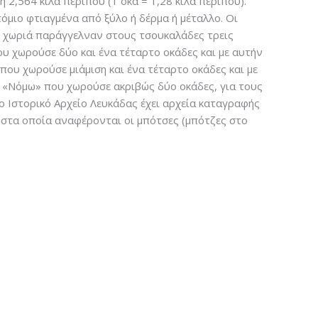
ή 2,564 κιλά περίπου (1 οκά = 1,28 κιλά περίπου).
όμιο φτιαγμένα από ξύλο ή δέρμα ή μέταλλο. Οι
 χωριά παράγγελναν στους τσουκαλάδες τρεις
υ χωρούσε δύο και ένα τέταρτο οκάδες και με αυτήν
ου χωρούσε μιάμιση και ένα τέταρτο οκάδες και με
 «Νόμω» που χωρούσε ακριβώς δύο οκάδες, για τους
ο Ιστορικό Αρχείο Λευκάδας έχει αρχεία καταγραφής
 στα οποία αναφέρονται οι μπότσες (μπότζες στο
.