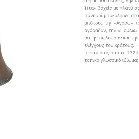
ίση με δύο οκάδες, δηλαδ
Ήταν δοχεία με πλατύ στ
πονηροί μπακάληδες στα
μπότσες: την «Αγόρω» πο
αγόραζαν, την «Πούλω» π
αυτήν πωλούσαν και την
ελέγχους του κράτους. Τ
περιουσίας από το 1724
τοπικό γλωσσικό ιδίωμα)